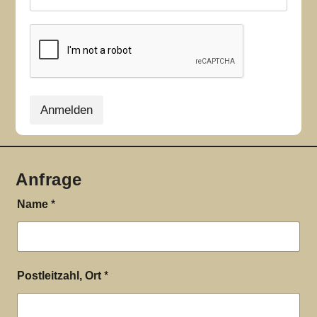
Anmelden
Anfrage
Name
*
Postleitzahl, Ort
*