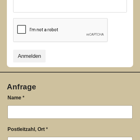
Anmelden
Anfrage
Name
*
Postleitzahl, Ort
*