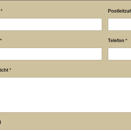
e
*
Postleitza
*
Telefon
*
icht
*
l