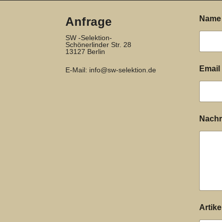
Nam
Anfrage
SW -Selektion-
Schönerlinder Str. 28
13127 Berlin
E
Email
E-Mail:
info@sw-selektion.de
m
a
i
l
O
Nachr
r
t
N
a
c
h
r
i
c
Artike
h
t