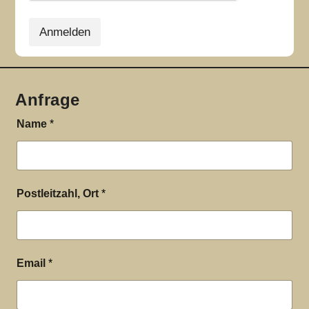
Anmelden
Anfrage
Name
*
Postleitzahl, Ort
*
Email
*