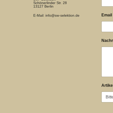
Schönerlinder Str. 28
13127 Berlin
N
Email
E-Mail:
info@sw-selektion.de
a
c
h
r
i
Nachr
c
h
t
P
o
s
t
l
e
Artike
i
t
z
a
h
l