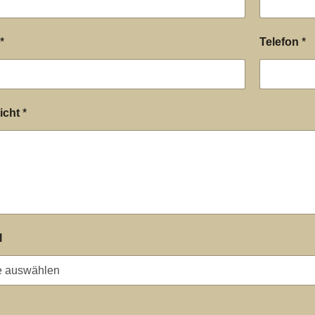
*
Telefon
*
icht
*
l