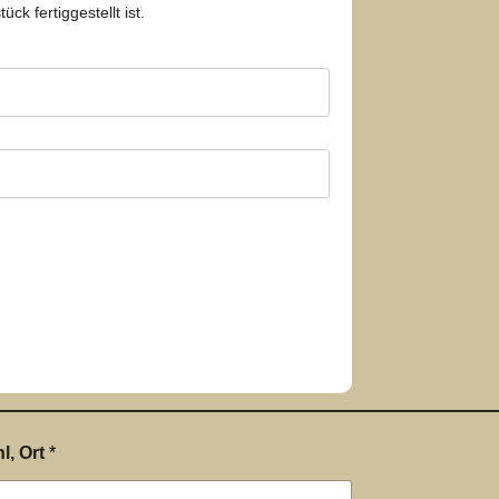
k fertiggestellt ist.
hl, Ort
*