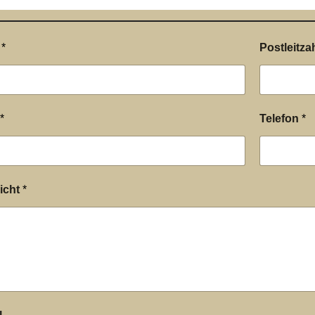
e
*
Postleitza
*
Telefon
*
icht
*