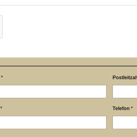
e
*
Postleitzah
l
*
Telefon
*