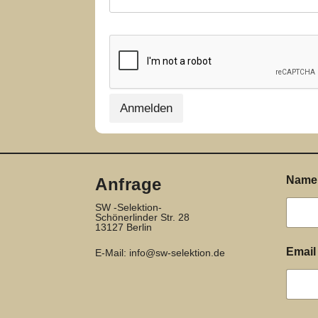
Anmelden
Nam
Anfrage
SW -Selektion-
Schönerlinder Str. 28
13127 Berlin
T
Emai
E-Mail:
info@sw-selektion.de
e
l
e
f